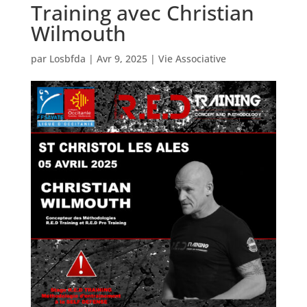
Training avec Christian
Wilmouth
par
Losbfda
|
Avr 9, 2025
|
Vie Associative